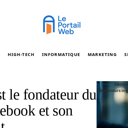
E
HIGH-TECH
INFORMATIQUE
MARKETING
S
Découvr
t le fondateur du
son parcours ins
cebook et son
t