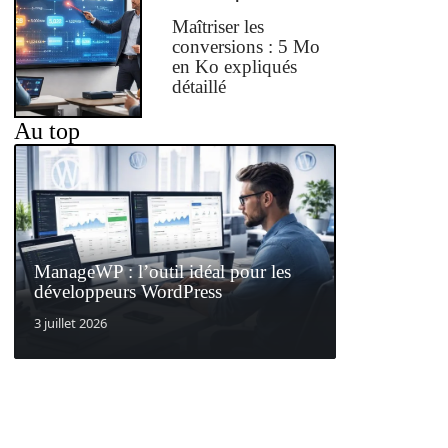
Maîtriser les
conversions : 5 Mo
en Ko expliqués
détaillé
Au top
ManageWP : l’outil idéal pour les
développeurs WordPress
3 juillet 2026