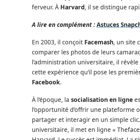
ferveur. À
Harvard
, il se distingue r
A lire en complément :
Astuces Snapch
En 2003, il conçoit
Facemash
, un site
comparer les photos de leurs camarade
l’administration universitaire, il révèl
cette expérience qu’il pose les premièr
Facebook
.
À l’époque, la
socialisation en ligne
es
l’opportunité d’offrir une plateforme o
partager et interagir en un simple clic
universitaire, il met en ligne « Thefa
Harvard. Le succès est immédiat. La sim