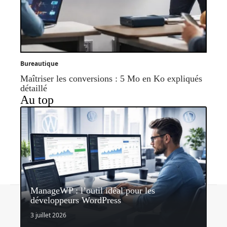
Bureautique
Maîtriser les conversions : 5 Mo en Ko expliqués
détaillé
Au top
ManageWP : l’outil idéal pour les
Contact
Mentions légales
Sitemap
développeurs WordPress
© 2026 | portailweb.org
3 juillet 2026