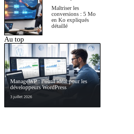
Maîtriser les
conversions : 5 Mo
en Ko expliqués
détaillé
Au top
ManageWP : l’outil idéal pour les
développeurs WordPress
3 juillet 2026