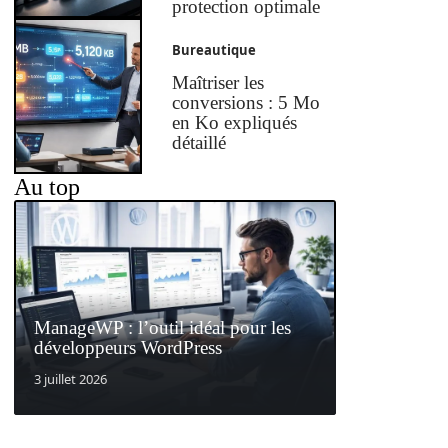
protection optimale
Bureautique
Maîtriser les
conversions : 5 Mo
en Ko expliqués
détaillé
Au top
ManageWP : l’outil idéal pour les
développeurs WordPress
3 juillet 2026