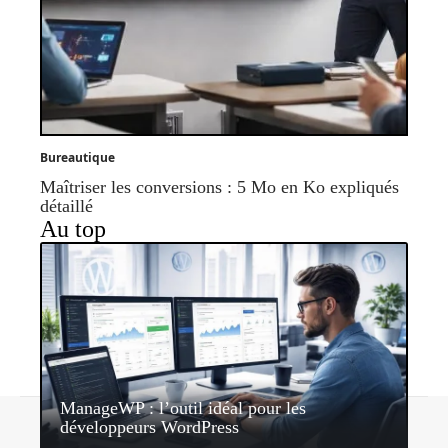
Bureautique
Maîtriser les conversions : 5 Mo en Ko expliqués
détaillé
Au top
ManageWP : l’outil idéal pour les
Contact
Mentions légales
Sitemap
développeurs WordPress