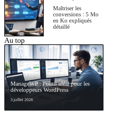
Maîtriser les
conversions : 5 Mo
en Ko expliqués
détaillé
Au top
ManageWP : l’outil idéal pour les
développeurs WordPress
3 juillet 2026