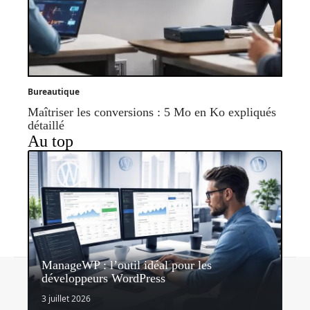
Bureautique
Maîtriser les conversions : 5 Mo en Ko expliqués
détaillé
Au top
ManageWP : l’outil idéal pour les
Contact
Mentions légales
Sitemap
développeurs WordPress
© 2026 | portailweb.org
3 juillet 2026