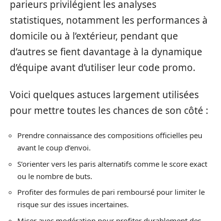
parieurs privilégient les analyses
statistiques, notamment les performances à
domicile ou à l’extérieur, pendant que
d’autres se fient davantage à la dynamique
d’équipe avant d’utiliser leur code promo.
Voici quelques astuces largement utilisées
pour mettre toutes les chances de son côté :
Prendre connaissance des compositions officielles peu
avant le coup d’envoi.
S’orienter vers les paris alternatifs comme le score exact
ou le nombre de buts.
Profiter des formules de pari remboursé pour limiter le
risque sur des issues incertaines.
Miser avec modération pour profiter durablement des