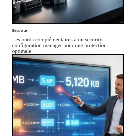
Sécurité
Les outils complémentaires à un security
configuration manager pour une protection
optimale