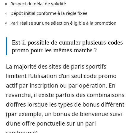
Respect du délai de validité
Dépôt initial conforme à la règle fixée
Pari réalisé sur une sélection éligible à la promotion
Est-il possible de cumuler plusieurs codes
promo pour les mêmes matchs ?
La majorité des sites de paris sportifs
limitent l’utilisation d’un seul code promo
actif par inscription ou par opération. En
revanche, il existe parfois des combinaisons
d’offres lorsque les types de bonus diffèrent
(par exemple, un bonus de bienvenue suivi
d’une offre ponctuelle sur un pari