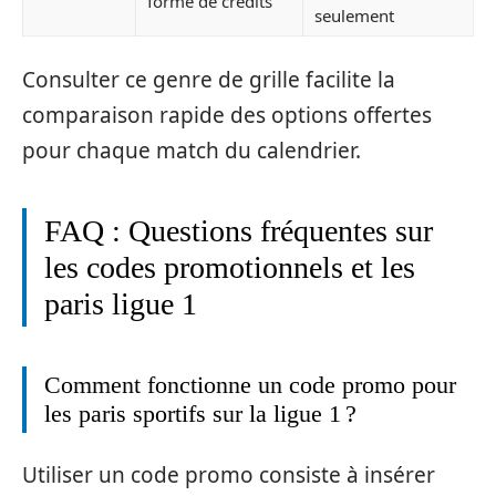
forme de crédits
seulement
Consulter ce genre de grille facilite la
comparaison rapide des options offertes
pour chaque match du calendrier.
FAQ : Questions fréquentes sur
les codes promotionnels et les
paris ligue 1
Comment fonctionne un code promo pour
les paris sportifs sur la ligue 1 ?
Utiliser un code promo consiste à insérer