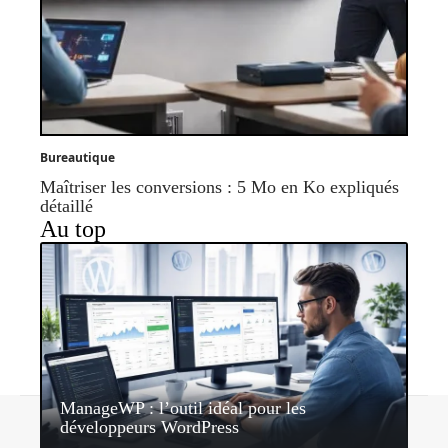
Bureautique
Maîtriser les conversions : 5 Mo en Ko expliqués
détaillé
Au top
ManageWP : l’outil idéal pour les
Contact
Mentions légales
Sitemap
développeurs WordPress